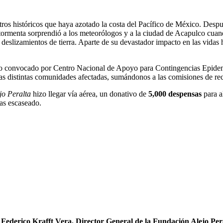
tros históricos que haya azotado la costa del Pacífico de México. Despué
tormenta sorprendió a los meteorólogos y a la ciudad de Acapulco cuand
 y deslizamientos de tierra. Aparte de su devastador impacto en las vid
po convocado por Centro Nacional de Apoyo para Contingencias Epide
as distintas comunidades afectadas, sumándonos a las comisiones de re
jo Peralta
hizo llegar vía aérea, un donativo de
5,000 despensas
para a
as escaseado.
o
Federico Krafft Vera, Director General de la Fundación Alejo Per