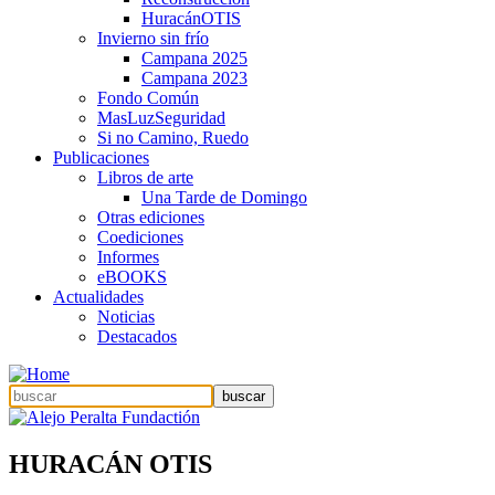
HuracánOTIS
Invierno sin frío
Campana 2025
Campana 2023
Fondo Común
MasLuzSeguridad
Si no Camino, Ruedo
Publicaciones
Libros de arte
Una Tarde de Domingo
Otras ediciones
Coediciones
Informes
eBOOKS
Actualidades
Noticias
Destacados
HURACÁN OTIS