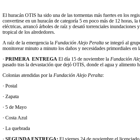
El huracán OTIS ha sido una de las tormentas más fuertes en los regis
convertirse en un huracán de categoría 5 en poco más de 12 horas, la 
eléctricas, arrancó árboles de raíz y desató torrenciales inundaciones
tropical de los alrededores.
A raíz de la emergencia la
Fundación Alejo Peralta
se integró al gru
monitorear minuto a minuto los daños y necesidades primordiales en l
·
PRIMERA ENTREGA
El día 15 de noviembre la
Fundación Ale
pasado tras la devastación que dejó OTIS, donde el agua y alimento h
Colonias atendidas por la
Fundación Alejo Peralta
:
· Postal
· Zapata
· 5 de Mayo
· Costa Azul
· La quebrada
·
SEGUNDA ENTREGA:
El viernes 24 de noviembre el licenciad