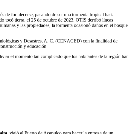
s de fortalecerse, pasando de ser una tormenta tropical hasta
o tocó tierra, el 25 de octubre de 2023. OTIS derribó líneas
as humanas y las propiedades, la tormenta ocasionó daños en el bosque
miológicas y Desastres, A. C. (CENACED) con la finalidad de
construcción y educación.
liviar el momento tan complicado que los habitantes de la región han
alta
, viajó al Puerto de Acapulco para hacer la entrega de un